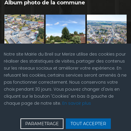
Album photo de la commune
Notre site Mairie du Breil sur Merize utilise des cookies pour
réaliser des statistiques de visites, partager des contenus
sur les réseaux sociaux et améliorer votre expérience. En
refusant les cookies, certains services seront amenés à ne
pas fonctionner correctement. Nous conservons votre
choix pendant 30 jours. Vous pouvez changer d'avis en
cliquant sur le bouton 'Cookies' en bas à gauche de
chaque page de notre site.
En savoir plus
♿
Contactez nous
| © Copyright 2023 |
Plan du site
|
PARAMETRAGE
TOUT ACCEPTER
Réalisation du site par
ABC Site Web
| Se
connecter
| Accès